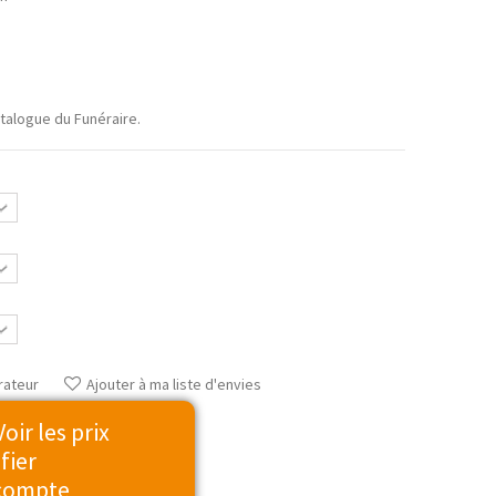
talogue du Funéraire.
rateur
Ajouter à ma liste d'envies
ir les prix
fier
 compte