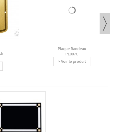
Plaque Bandeau
PL007C
> Voir le produit