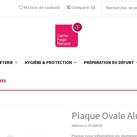
Ma liste de souhaits
Comparer
(
0
)
ETERIE
HYGIÈNE & PROTECTION
PRÉPARATION DU DÉFUNT
RES
Plaque Ovale Al
Référence:
PL006OR
Plaque pour Inhumation en Alumini