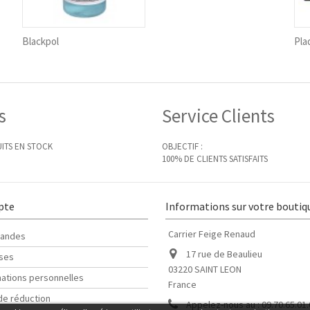
Blackpol
Pla
s
Service Clients
ITS EN STOCK
OBJECTIF :
100% DE CLIENTS SATISFAITS
pte
Informations sur votre boutiq
Carrier Feige Renaud
andes
17 rue de Beaulieu
ses
03220 SAINT LEON
ations personnelles
France
de réduction
Appelez-nous au :
09.70.65.01