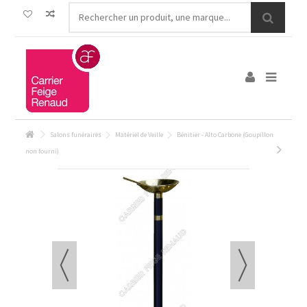
Salons funéraires
Matériel de Veille
Bénitier - Alto Carbone (Goupillon
non fourni)