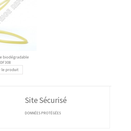
e biodégradable
ormors
PDF308
r le produit
Site Sécurisé
DONNÉES PROTÉGÉES