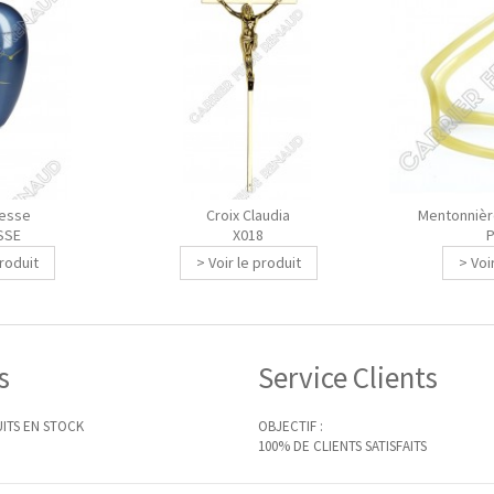
iesse
Croix Claudia
Mentonnièr
SSE
X018
N
produit
> Voir le produit
> Voi
s
Service Clients
ITS EN STOCK
OBJECTIF :
100% DE CLIENTS SATISFAITS