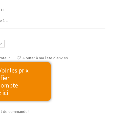
1 L .
 1 L.
rateur
Ajouter à ma liste d'envies
ir les prix
fier
 compte
 ici
t de commande !