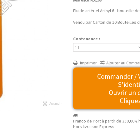
Référence:
FL0206
Fluide artériel Arthyl 6 - bouteille de 
Vendu par Carton de 10 Bouteilles de
Contenance :
Imprimer
Ajouter au Compa
Commander / Vo
S'identi
Ouvrir un
Cliquez
Agrandir
Franco de Port à partir de
350,00 €
h
Hors livraison Express