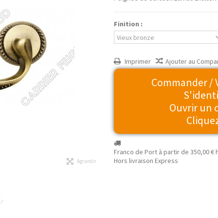
Finition :
Imprimer
Ajouter au Compa
Commander / Vo
S'identi
Ouvrir un
Cliquez
Franco de Port à partir de
350,00 €
h
Hors livraison Express
Agrandir