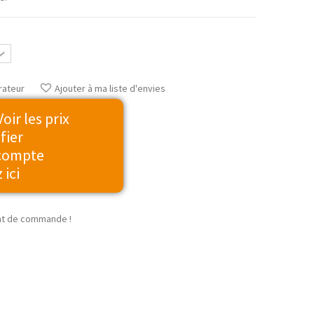
rateur
Ajouter à ma liste d'envies
ir les prix
fier
 compte
 ici
t de commande !