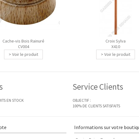
Cache-vis Bois Rainuré
Croix Sylva
CV004
X410
> Voir le produit
> Voir le produit
s
Service Clients
ITS EN STOCK
OBJECTIF :
100% DE CLIENTS SATISFAITS
pte
Informations sur votre boutiq