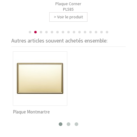
Plaque Corner
PL585
> Voir le produit
Autres articles souvent achetés ensemble:
rtre
Plaque Avenue