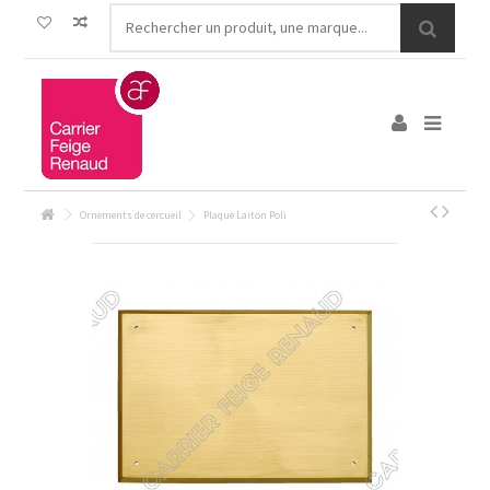
Ornements de cercueil
Plaque Laiton Poli