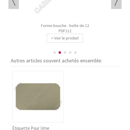
Forme-bouche - boîte de 12
PDF112
> Voir le produit
Autres articles souvent achetés ensemble:
ette Pour Urne
Cendrier Noir Pou..