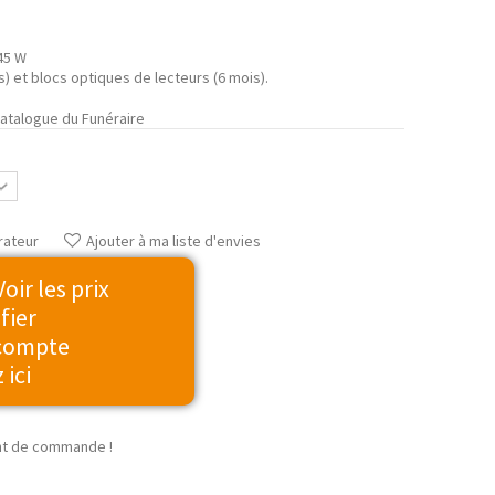
45 W
s) et blocs optiques de lecteurs (6 mois).
Catalogue du Funéraire
rateur
Ajouter à ma liste d'envies
ir les prix
fier
 compte
 ici
t de commande !