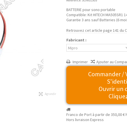
Référence:
SON01505
BATTERIE pour sono portable
Compatible: Kit HITECH MA505SR1 1
Garantie 3 ans sauf Batteries (6 moi
Retrouvez cet article page 141 du 
Fabricant :
Imprimer
Ajouter au Compa
Commander / Vo
S'identi
Ouvrir un
Agrandir
Cliquez
Franco de Port à partir de
350,00 €
h
Hors livraison Express