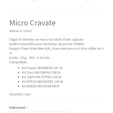
Micro Cravate
Référence:
SON13
Léger et flexible ce micro est doté d'une capsule
unidirectionnelle pour émetteur de poche SON04.
Equipé d'une fiche Mini-XLR, d'une mini pince et d'un câble de 3
m
poids : 19 g - dim : ø 10 mm
Compatible:
Kit Power MA808PAD 267 W
Kit Trust MA708PAD 190 W
Kit 100% MA707PAD 100 W
Kit HITECH MA505SR1 145 W
Kit Mobile MA303SB 60 W
Garantie 3 ans.
Fabricant :