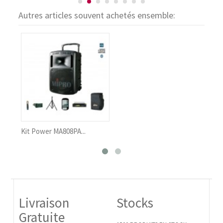
Autres articles souvent achetés ensemble:
Kit Power MA808PA...
Encei
Livraison
Stocks
Gratuite