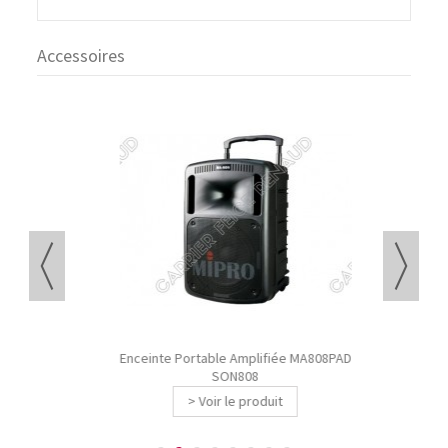
Accessoires
Enceinte Portable Amplifiée MA808PAD
SON808
> Voir le produit