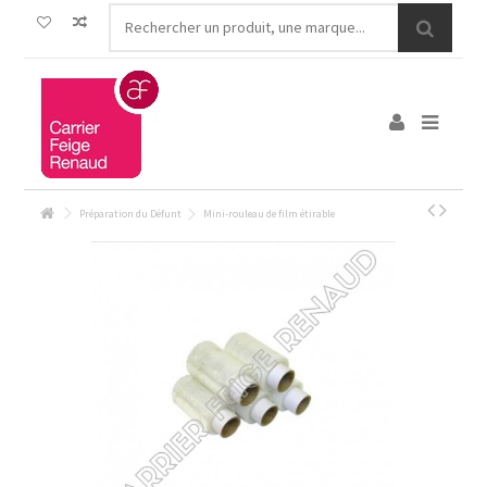
Préparation du Défunt
Mini-rouleau de film étirable