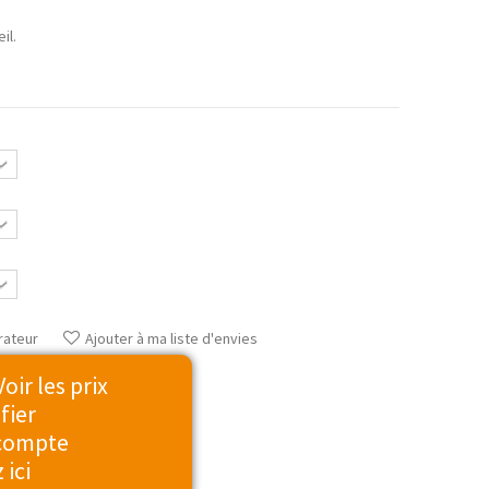
il.
rateur
Ajouter à ma liste d'envies
ir les prix
fier
 compte
 ici