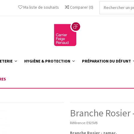
Ma liste de souhaits
Comparer
(
0
)
ETERIE
HYGIÈNE & PROTECTION
PRÉPARATION DU DÉFUNT
RES
Branche Rosier 
Référence:
E925VB
Branche Rosier - zamac.